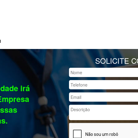
SOLICITE 
dade irá
 Empresa
ssas
as.