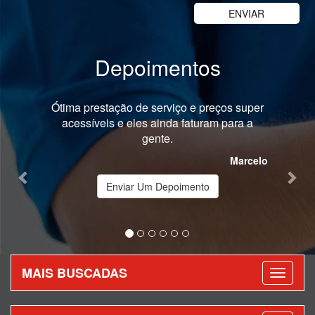
Depoimentos
Previous
Nex
eços super
Recomendo os serviços prestados da Prime
am para a
Entregas.
Katia
Marcelo
Enviar Um Depoimento
MAIS BUSCADAS