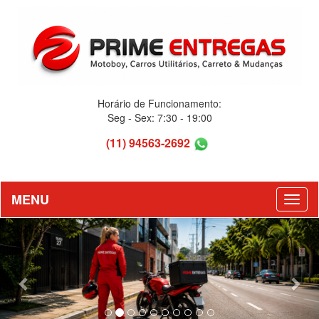
Horário de Funcionamento:
Seg - Sex: 7:30 - 19:00
(11) 94563-2692
MENU
Previous
Nex