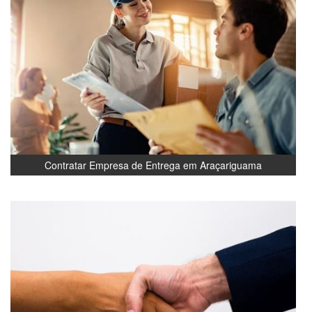
Contratar Empresa de Entrega em Araçariguama