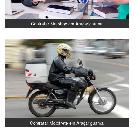
Contratar Motoboy em Araçariguama
Contratar Motofrete em Araçariguama