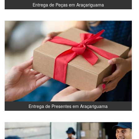
Entrega de Peças em Araçariguama
Entrega de Presentes em Araçariguama