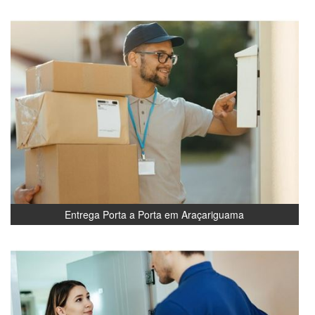
Entrega Porta a Porta em Araçariguama