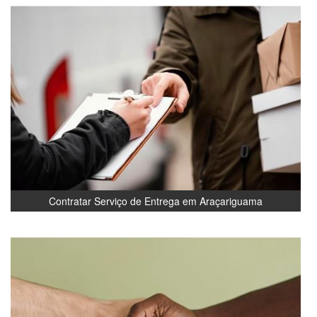
Contratar Serviço de Entrega em Araçariguama