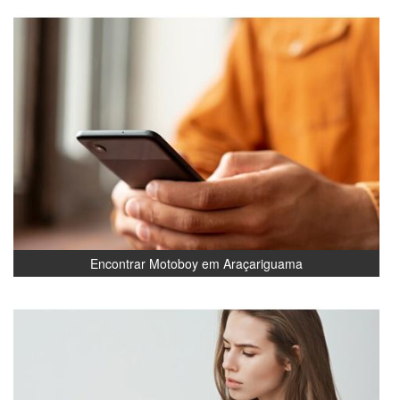
Encontrar Motoboy em Araçariguama