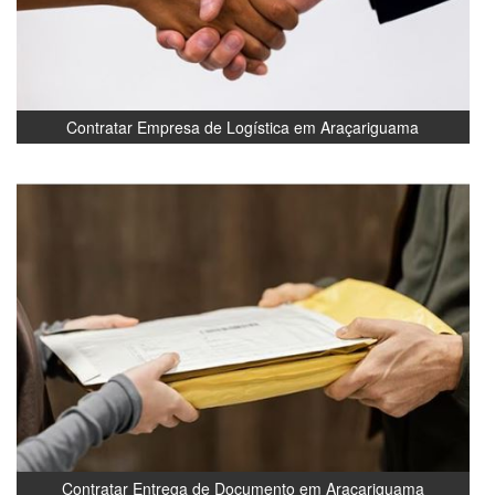
Contratar Empresa de Logística em Araçariguama
Contratar Entrega de Documento em Araçariguama