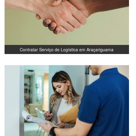
Contratar Serviço de Logística em Araçariguama