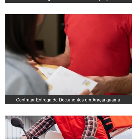
Contratar Entrega de Documentos em Araçariguama