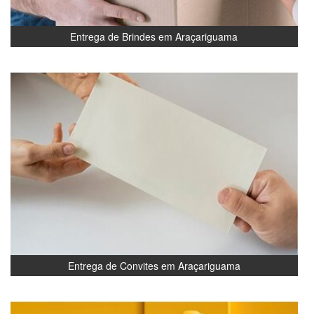
Entrega de Brindes em Araçariguama
Entrega de Convites em Araçariguama