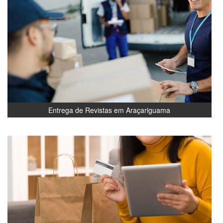
Entrega de Revistas em Araçariguama