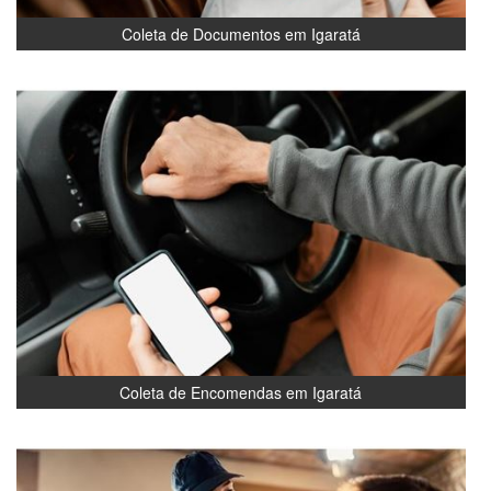
Coleta de Documentos em Igaratá
Coleta de Encomendas em Igaratá