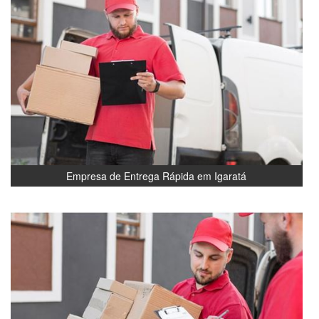
Empresa de Entrega Rápida em Igaratá