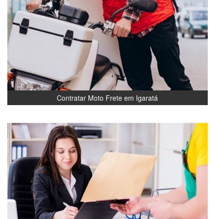
Contratar Moto Frete em Igaratá