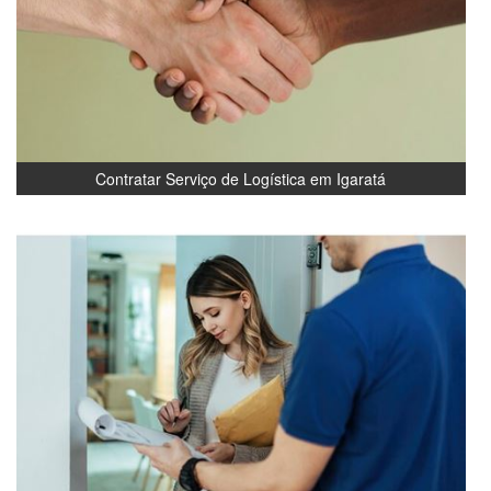
Contratar Serviço de Logística em Igaratá