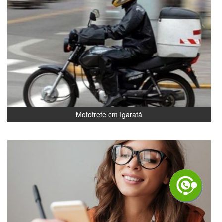
Motofrete em Igaratá