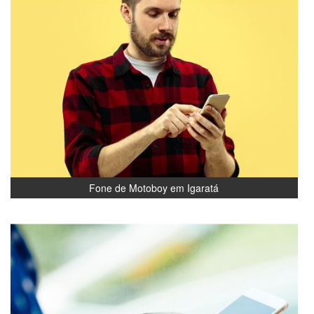
Fone de Motoboy em Igaratá