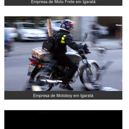
Empresa de Moto Frete em Igaratá
Empresa de Motoboy em Igaratá