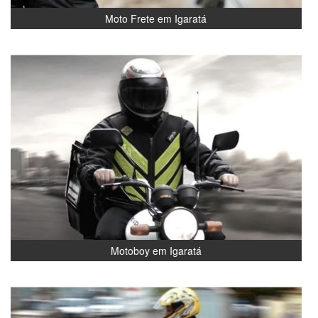
Moto Frete em Igaratá
Motoboy em Igaratá