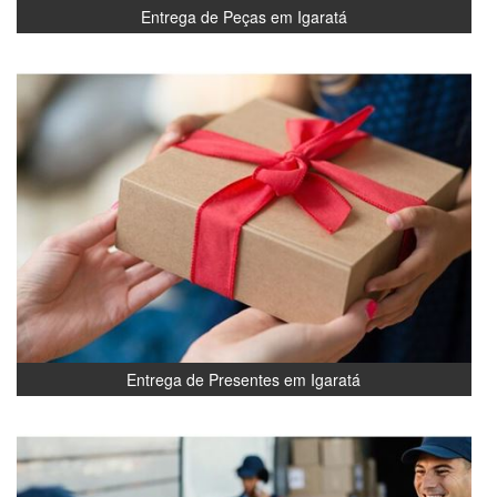
Entrega de Peças em Igaratá
Entrega de Presentes em Igaratá