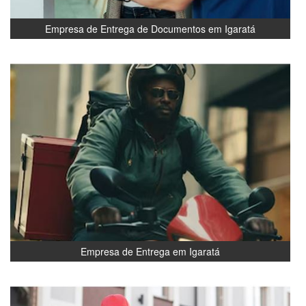
Empresa de Entrega de Documentos em Igaratá
Empresa de Entrega em Igaratá