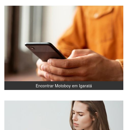
Encontrar Motoboy em Igaratá