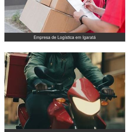
Empresa de Logística em Igaratá