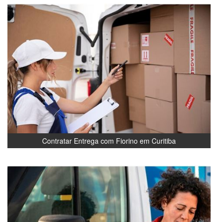
Contratar Entrega com Fiorino em Curitiba