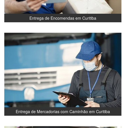
Entrega de Encomendas em Curitiba
Entrega de Mercadorias com Caminhão em Curitiba