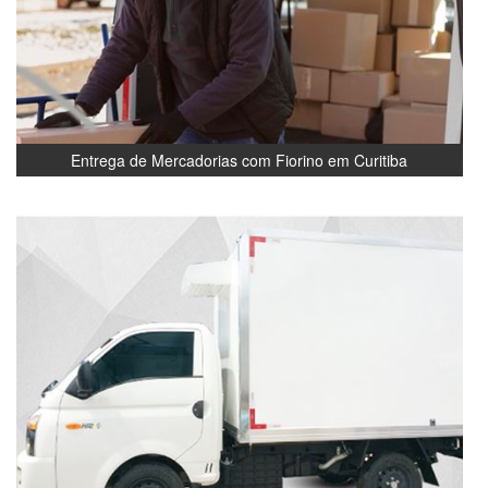
Entrega de Mercadorias com Fiorino em Curitiba