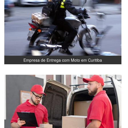
Empresa de Entrega com Moto em Curitiba