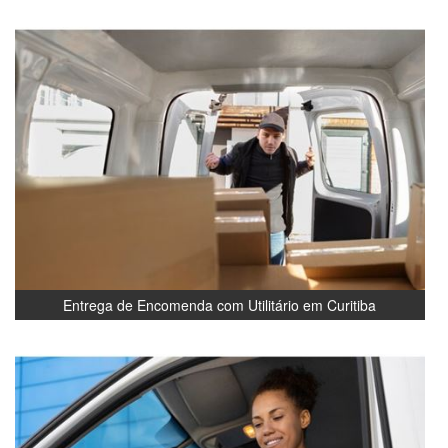
Entrega de Encomenda com Utilitário em Curitiba