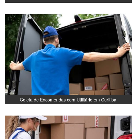
Coleta de Encomendas com Utilitário em Curitiba