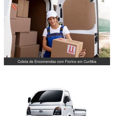
Coleta de Encomendas com Fiorino em Curitiba