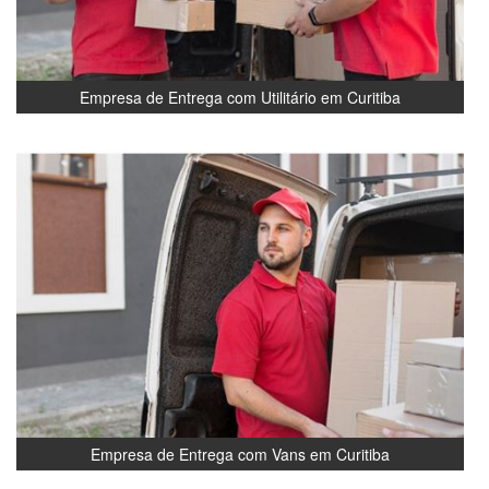
Empresa de Entrega com Utilitário em Curitiba
Empresa de Entrega com Vans em Curitiba