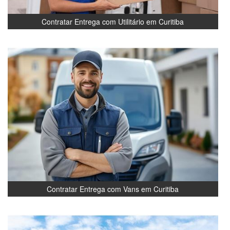
Contratar Entrega com Utilitário em Curitiba
Contratar Entrega com Vans em Curitiba