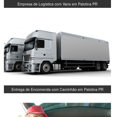
Empresa de Logística com Vans em Palotina PR
Entrega de Encomenda com Caminhão em Palotina PR