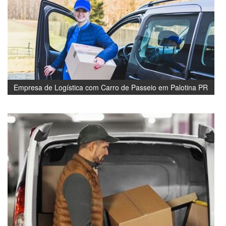
Empresa de Logística com Carro de Passeio em Palotina PR