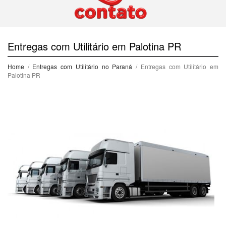
Entregas com Utilitário em Palotina PR
Home
/
Entregas com Utilitário no Paraná
/ Entregas com Utilitário em
Palotina PR