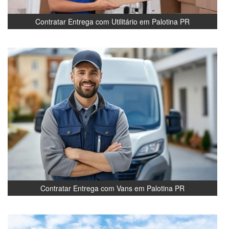
Contratar Entrega com Utilitário em Palotina PR
Contratar Entrega com Vans em Palotina PR