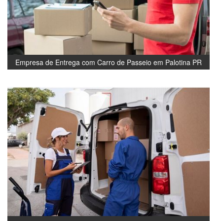
Empresa de Entrega com Carro de Passeio em Palotina PR