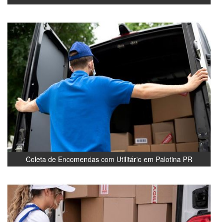
Coleta de Encomendas com Utilitário em Palotina PR