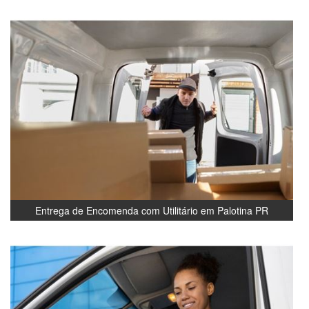
Entrega de Encomenda com Utilitário em Palotina PR