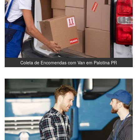
Coleta de Encomendas com Van em Palotina PR