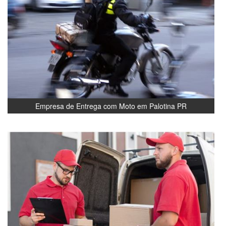
Empresa de Entrega com Moto em Palotina PR