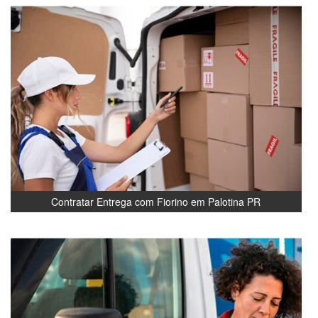
Contratar Entrega com Fiorino em Palotina PR