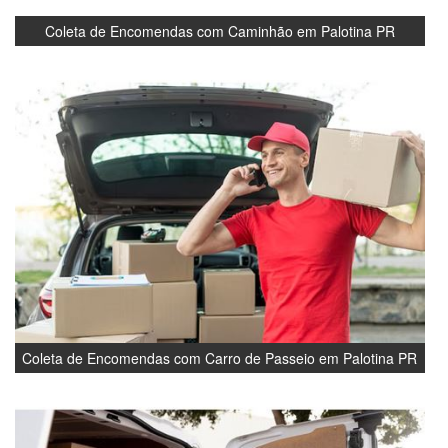
Coleta de Encomendas com Caminhão em Palotina PR
Coleta de Encomendas com Carro de Passeio em Palotina PR