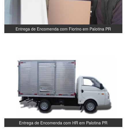
Entrega de Encomenda com Fiorino em Palotina PR
Entrega de Encomenda com HR em Palotina PR