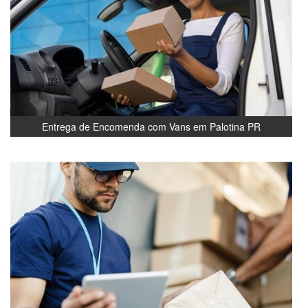
Entrega de Encomenda com Vans em Palotina PR